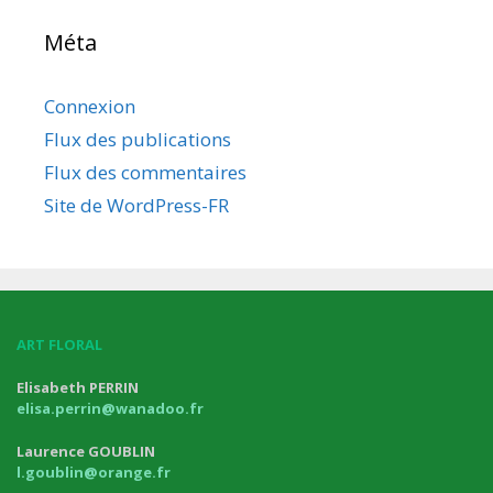
Méta
Connexion
Flux des publications
Flux des commentaires
Site de WordPress-FR
ART FLORAL
Elisabeth PERRIN
elisa.perrin@wanadoo.fr
Laurence GOUBLIN
l.goublin@orange.fr