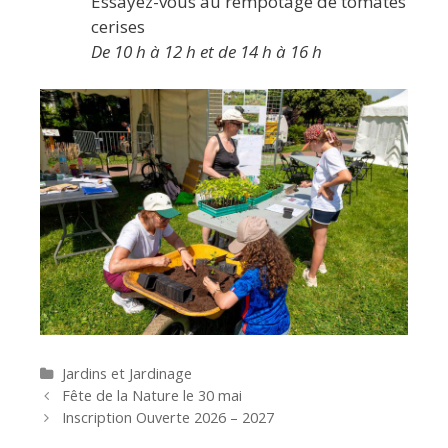
Essayez-vous au rempotage de tomates
cerises
De 10 h à 12 h et de 14 h à 16 h
Catégories
Jardins et Jardinage
Navigation
Fête de la Nature le 30 mai
des
Inscription Ouverte 2026 – 2027
articles