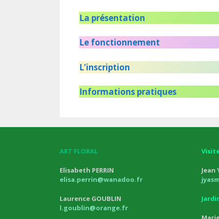
La présentation
Le fonctionnement
L’inscription
Informations pratiques
ART FLORAL
Visit
Elisabeth PERRIN
Jean
elisa.perrin@wanadoo.fr
jyas
Laurence GOUBLIN
Jard
l.goublin@orange.fr
Marie