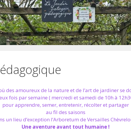
Pédagogique
où des amoureux de la nature et de l’art de jardiner se 
eux fois par semaine ( mercredi et samedi de 10h à 12h3
pour apprendre, semer, entretenir, récolter et partager
au fil des saisons
ns un lieu d’exception l’Arboretum de Versailles Chèvrelo
Une aventure avant tout humaine !