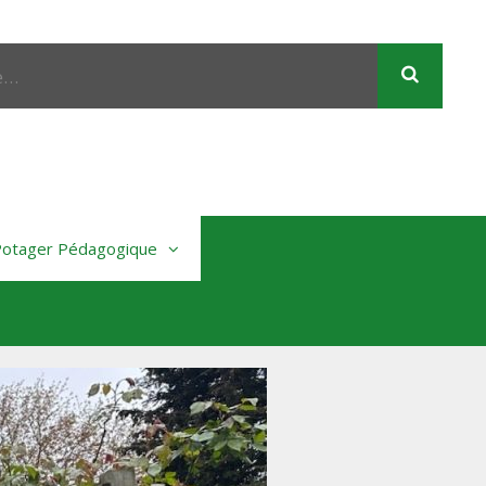
Rech
 Potager Pédagogique