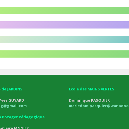
e de JARDINS
École des MAINS VERTES
 Yves GUYARD
Dominique PASQUIER
mg@gmail.com
mariedom.pasquier@wanadoo.
in Potager Pédagogique
-Claire JANNIER