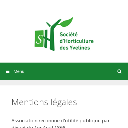
Aller
au
contenu
Menu
Mentions légales
Association reconnue d’utilité publique par
décret du 1er Avril 1868