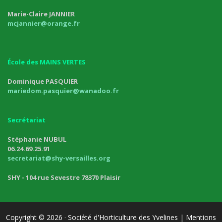
Marie-Claire JANNIER
mcjannier@orange.fr
École des MAINS VERTES
Dominique PASQUIER
mariedom.pasquier@wanadoo.fr
Secrétariat
Stéphanie NUBUL
06.24.69.25.91
secretariat@shy-versailles.org
SHY - 104 rue Sevestre 78370 Plaisir
Copyright © 2026
· Société d'Horticulture des Yvelines |
Mentions